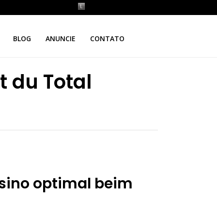
BLOG
ANUNCIE
CONTATO
t du Total
asino optimal beim