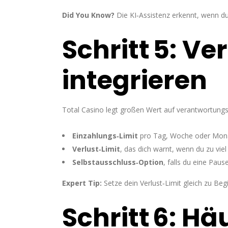
Did You Know?
Die KI‑Assistenz erkennt, wenn du 
Schritt 5: V
integrieren
Total Casino legt großen Wert auf verantwortungsv
Einzahlungs‑Limit
pro Tag, Woche oder Mon
Verlust‑Limit
, das dich warnt, wenn du zu viel 
Selbstausschluss‑Option
, falls du eine Paus
Expert Tip:
Setze dein Verlust‑Limit gleich zu Beg
Schritt 6: Hä