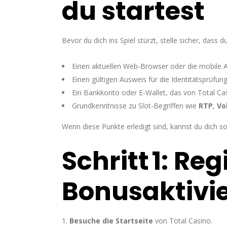
du startest
Bevor du dich ins Spiel stürzt, stelle sicher, dass 
Einen aktuellen Web‑Browser oder die mobile A
Einen gültigen Ausweis für die Identitätsprüfu
Ein Bankkonto oder E‑Wallet, das von Total Casin
Grundkenntnisse zu Slot‑Begriffen wie
RTP
,
Vol
Wenn diese Punkte erledigt sind, kannst du dich 
Schritt 1: Re
Bonusaktivi
Besuche die Startseite
von Total Casino.