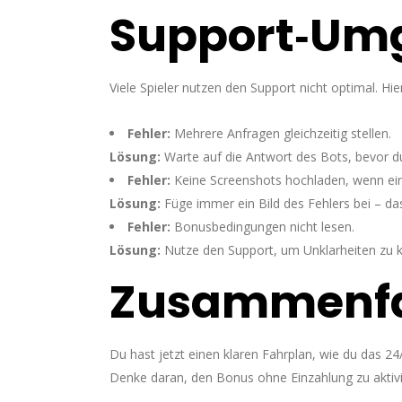
Support‑Um
Viele Spieler nutzen den Support nicht optimal. Hie
Fehler:
Mehrere Anfragen gleichzeitig stellen.
Lösung:
Warte auf die Antwort des Bots, bevor du
Fehler:
Keine Screenshots hochladen, wenn ein 
Lösung:
Füge immer ein Bild des Fehlers bei – da
Fehler:
Bonusbedingungen nicht lesen.
Lösung:
Nutze den Support, um Unklarheiten zu k
Zusammenfas
Du hast jetzt einen klaren Fahrplan, wie du das 24
Denke daran, den Bonus ohne Einzahlung zu aktivier