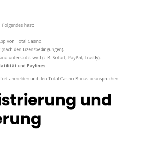
du Folgendes hast:
pp von Total Casino.
ng (nach den Lizenzbedingungen).
o unterstützt wird (z. B. Sofort, PayPal, Trustly).
atilität
und
Paylines
.
sofort anmelden und den Total Casino Bonus beanspruchen.
gistrierung und
erung