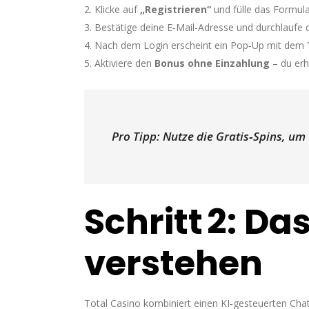
Klicke auf
„Registrieren“
und fülle das Formula
Bestätige deine E‑Mail-Adresse und durchlaufe 
Nach dem Login erscheint ein Pop‑Up mit dem
Aktiviere den
Bonus ohne Einzahlung
– du erh
Pro Tipp: Nutze die Gratis‑Spins, um 
Schritt 2: D
verstehen
Total Casino kombiniert einen KI‑gesteuerten Cha