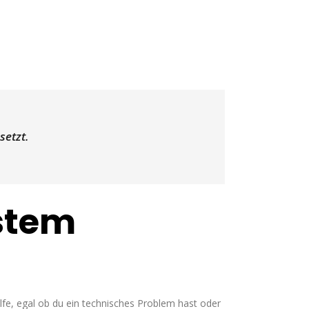
setzt.
ystem
fe, egal ob du ein technisches Problem hast oder