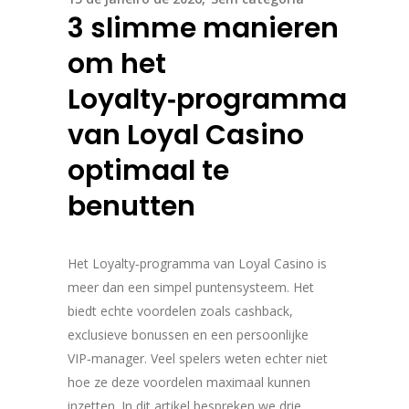
3 slimme manieren
om het
Loyalty‑programma
van Loyal Casino
optimaal te
benutten
Het Loyalty‑programma van Loyal Casino is
meer dan een simpel puntensysteem. Het
biedt echte voordelen zoals cashback,
exclusieve bonussen en een persoonlijke
VIP‑manager. Veel spelers weten echter niet
hoe ze deze voordelen maximaal kunnen
inzetten. In dit artikel bespreken we drie