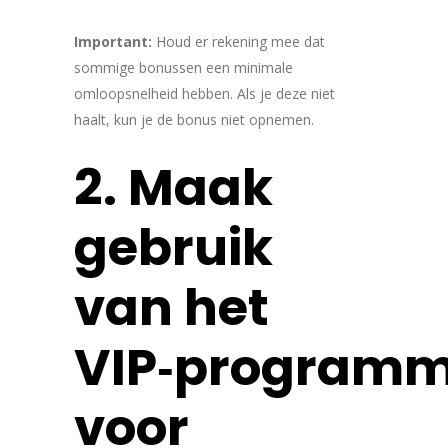
Important:
Houd er rekening mee dat
sommige bonussen een minimale
omloopsnelheid hebben. Als je deze niet
haalt, kun je de bonus niet opnemen.
2. Maak
gebruik
van het
VIP‑program
voor