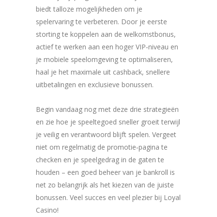
biedt talloze mogelijkheden om je
spelervaring te verbeteren. Door je eerste
storting te koppelen aan de welkomstbonus,
actief te werken aan een hoger VIP‑niveau en
je mobiele speelomgeving te optimaliseren,
haal je het maximale uit cashback, snellere
uitbetalingen en exclusieve bonussen.
Begin vandaag nog met deze drie strategieën
en zie hoe je speeltegoed sneller groeit terwijl
je veilig en verantwoord blijft spelen. Vergeet
niet om regelmatig de promotie‑pagina te
checken en je speelgedrag in de gaten te
houden – een goed beheer van je bankroll is
net zo belangrijk als het kiezen van de juiste
bonussen. Veel succes en veel plezier bij Loyal
Casino!