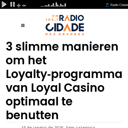
3 slimme manieren
om het
Loyalty‑programma
van Loyal Casino
optimaal te
benutten
15 de janeiro de 2026
Sem categoria