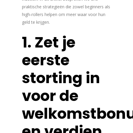
praktische strategieën die zowel beginners als
high‑rollers helpen om meer waar voor hun
geld te krijgen.
1. Zet je
eerste
storting in
voor de
welkomstbon
en verdien