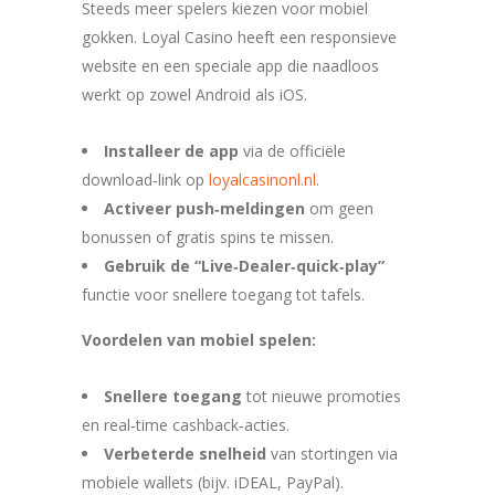
Steeds meer spelers kiezen voor mobiel
gokken. Loyal Casino heeft een responsieve
website en een speciale app die naadloos
werkt op zowel Android als iOS.
Installeer de app
via de officiële
download‑link op
loyalcasinonl.nl
.
Activeer push‑meldingen
om geen
bonussen of gratis spins te missen.
Gebruik de “Live‑Dealer‑quick‑play”
functie voor snellere toegang tot tafels.
Voordelen van mobiel spelen:
Snellere toegang
tot nieuwe promoties
en real‑time cashback‑acties.
Verbeterde snelheid
van stortingen via
mobiele wallets (bijv. iDEAL, PayPal).