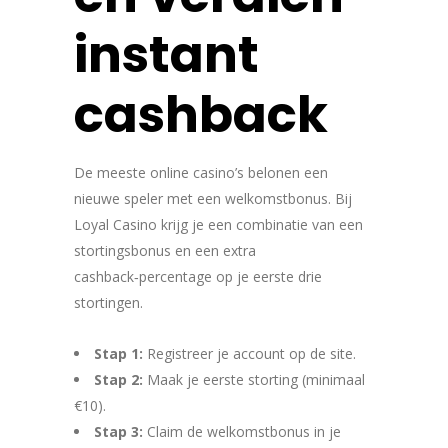
instant
cashback
De meeste online casino’s belonen een
nieuwe speler met een welkomstbonus. Bij
Loyal Casino krijg je een combinatie van een
stortingsbonus en een extra
cashback‑percentage op je eerste drie
stortingen.
Stap 1:
Registreer je account op de site.
Stap 2:
Maak je eerste storting (minimaal
€10).
Stap 3:
Claim de welkomstbonus in je