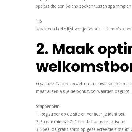
spelers die een balans zoeken tussen spanning en
Tip:
Maak een korte lijst van je favoriete thema’s, con
2. Maak opti
welkomstbo
Gigaspinz Casino verwelkomt nieuwe spelers met e
maar alleen als je de bonusvoorwaarden begrijpt.
Stappenplan:
1. Registreer op de site en verifieer je identiteit.
2. Stort minimaal €10 om de bonus te activeren.
3. Speel de gratis spins op geselecteerde slots (bij