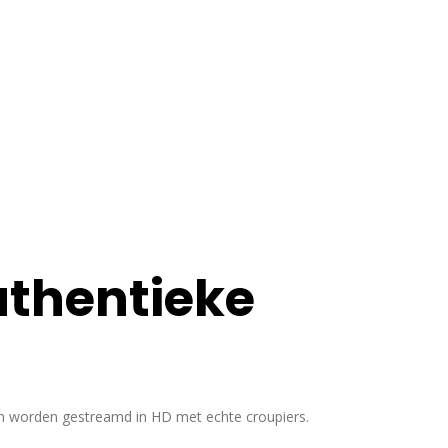
authentieke
llen worden gestreamd in HD met echte croupiers.