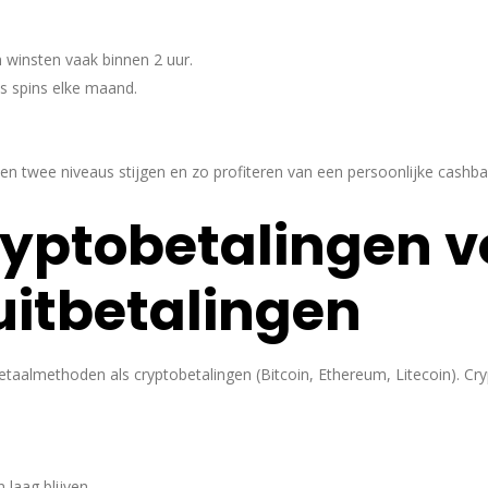
n winsten vaak binnen 2 uur.
s spins elke maand.
en twee niveaus stijgen en zo profiteren van een persoonlijke cashback
ryptobetalingen v
uitbetalingen
etaalmethoden als cryptobetalingen (Bitcoin, Ethereum, Litecoin). Cr
laag blijven.