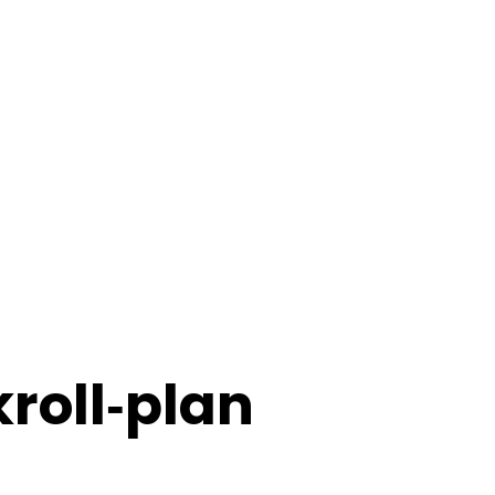
kroll‑plan