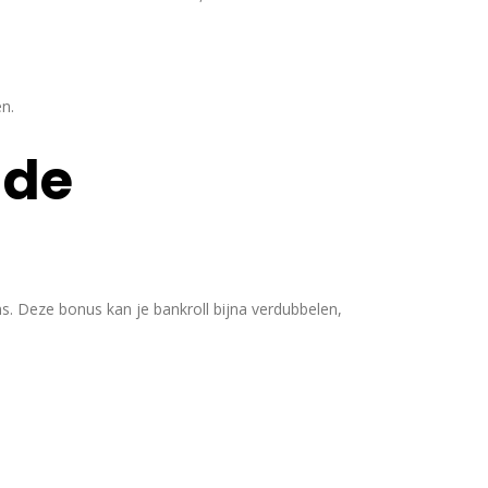
n.
 de
. Deze bonus kan je bankroll bijna verdubbelen,