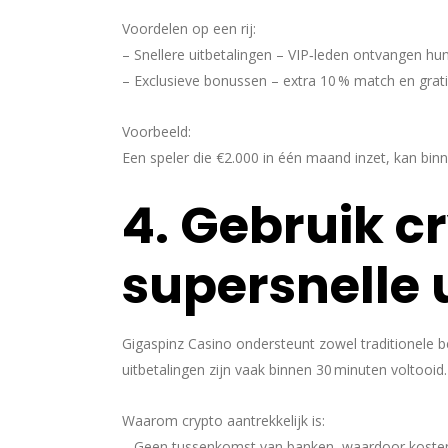
Voordelen op een rij:
– Snellere uitbetalingen – VIP‑leden ontvangen hu
– Exclusieve bonussen – extra 10 % match en grati
Voorbeeld:
Een speler die €2.000 in één maand inzet, kan binn
4. Gebruik c
supersnelle 
Gigaspinz Casino ondersteunt zowel traditionele b
uitbetalingen zijn vaak binnen 30 minuten voltooid.
Waarom crypto aantrekkelijk is:
– Geen tussenkomst van banken, waardoor kosten 