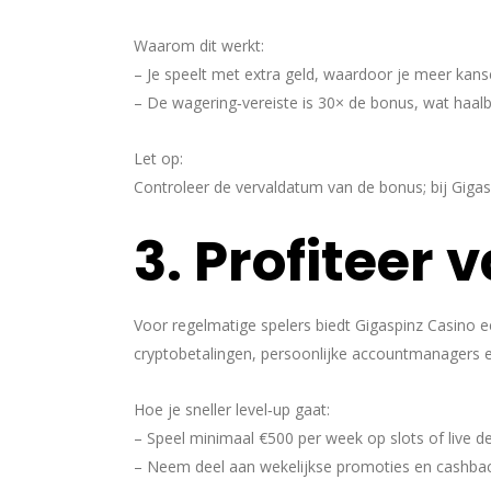
Waarom dit werkt:
– Je speelt met extra geld, waardoor je meer kans
– De wagering‑vereiste is 30× de bonus, wat haalbaar
Let op:
Controleer de vervaldatum van de bonus; bij Giga
3. Profiteer
Voor regelmatige spelers biedt Gigaspinz Casino e
cryptobetalingen, persoonlijke accountmanagers e
Hoe je sneller level‑up gaat:
– Speel minimaal €500 per week op slots of live dea
– Neem deel aan wekelijkse promoties en cashbac