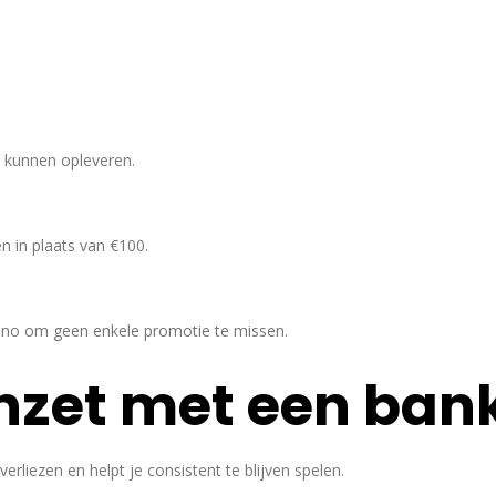
15 kunnen opleveren.
en in plaats van €100.
asino om geen enkele promotie te missen.
 inzet met een ban
erliezen en helpt je consistent te blijven spelen.