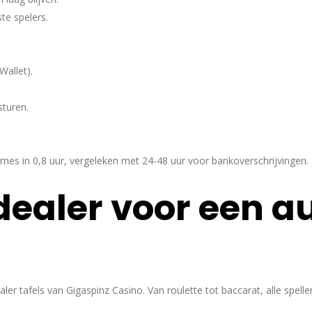
te spelers.
Wallet).
sturen.
es in 0,8 uur, vergeleken met 24‑48 uur voor bankoverschrijvingen.
e dealer voor een 
aler tafels van Gigaspinz Casino. Van roulette tot baccarat, alle spe