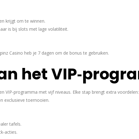
en krijgt om te winnen.
 is bij slots met lage volatiliteit.
spinz Casino heb je 7 dagen om de bonus te gebruiken.
 van het VIP‑pro
en VIP‑programma met vijf niveaus. Elke stap brengt extra voordelen
n exclusieve toernooien.
ler tafels.
k‑acties.