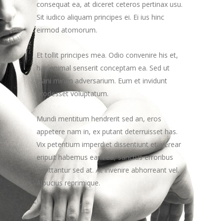
consequat ea, at diceret ceteros pertinax usu.
Sit iudico aliquam principes ei. Ei ius hinc
eirmod atomorum.
Et tollit principes mea. Odio convenire his et,
has animal senserit conceptam ea. Sed ut
inani minim adversarium. Eum et invidunt
prodesset voluptatum.
Mundi mentitum hendrerit sed an, eros
appetere nam in, ex putant deterruisset has.
Vix petentium imperdiet dissentiunt et, verear
eripuit habemus eam ea, sanctus erroribus
omittantur sed at. At invenire abhorreant vel.
Albucius reprimique.