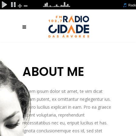
ABOUT ME
Lorem ipsum dolor sit amet, te vim dicat
nullam putent, ex omittantur neglegentur ius.
Cetero lucilius explicari in eam. Pro ea graece
putent voluptaria, reprehendunt
necessitatibus nec eu, eripuit lucilius et has.
Ignota conclusionemque eos id, sed stet