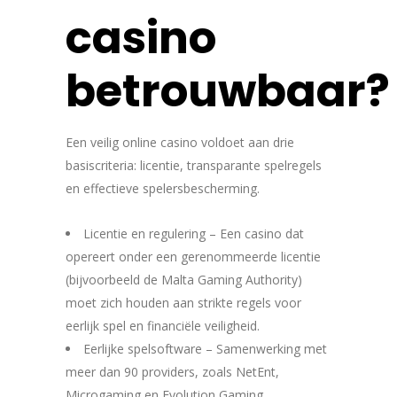
casino
betrouwbaar?
Een veilig online casino voldoet aan drie
basiscriteria: licentie, transparante spelregels
en effectieve spelersbescherming.
Licentie en regulering – Een casino dat
opereert onder een gerenommeerde licentie
(bijvoorbeeld de Malta Gaming Authority)
moet zich houden aan strikte regels voor
eerlijk spel en financiële veiligheid.
Eerlijke spelsoftware – Samenwerking met
meer dan 90 providers, zoals NetEnt,
Microgaming en Evolution Gaming,