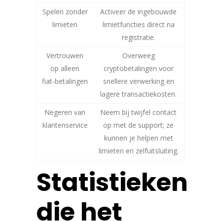
Spelen zonder
Activeer de ingebouwde
limieten
limietfuncties direct na
registratie.
Vertrouwen
Overweeg
op alleen
cryptobetalingen voor
fiat‑betalingen
snellere verwerking en
lagere transactiekosten.
Negeren van
Neem bij twijfel contact
klantenservice
op met de support; ze
kunnen je helpen met
limieten en zelfuitsluiting.
Statistieken
die het