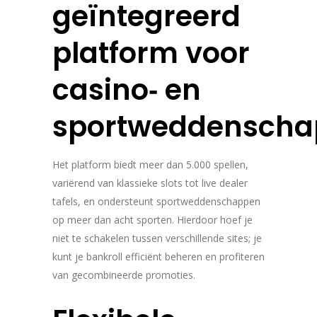
geïntegreerd
platform voor
casino‑ en
sportweddensch
Het platform biedt meer dan 5.000 spellen,
variërend van klassieke slots tot live dealer
tafels, en ondersteunt sportweddenschappen
op meer dan acht sporten. Hierdoor hoef je
niet te schakelen tussen verschillende sites; je
kunt je bankroll efficiënt beheren en profiteren
van gecombineerde promoties.