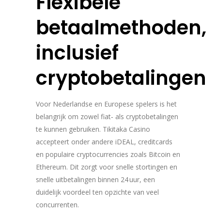
Flexibele
betaalmethoden,
inclusief
cryptobetalingen
Voor Nederlandse en Europese spelers is het
belangrijk om zowel fiat‑ als cryptobetalingen
te kunnen gebruiken. Tikitaka Casino
accepteert onder andere iDEAL, creditcards
en populaire cryptocurrencies zoals Bitcoin en
Ethereum. Dit zorgt voor snelle stortingen en
snelle uitbetalingen binnen 24 uur, een
duidelijk voordeel ten opzichte van veel
concurrenten.