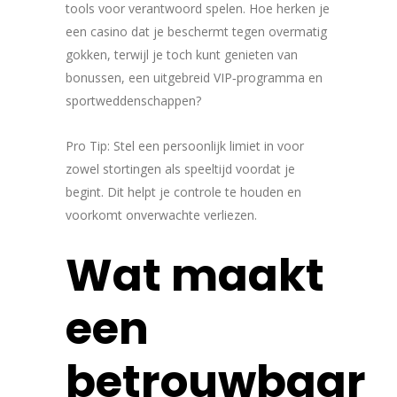
tools voor verantwoord spelen. Hoe herken je
een casino dat je beschermt tegen overmatig
gokken, terwijl je toch kunt genieten van
bonussen, een uitgebreid VIP‑programma en
sportweddenschappen?
Pro Tip: Stel een persoonlijk limiet in voor
zowel stortingen als speeltijd voordat je
begint. Dit helpt je controle te houden en
voorkomt onverwachte verliezen.
Wat maakt
een
betrouwbaar