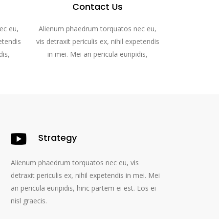
Contact Us
ec eu,
Alienum phaedrum torquatos nec eu,
petendis
vis detraxit periculis ex, nihil expetendis
dis,
in mei. Mei an pericula euripidis,
Strategy
Alienum phaedrum torquatos nec eu, vis
detraxit periculis ex, nihil expetendis in mei. Mei
an pericula euripidis, hinc partem ei est. Eos ei
nisl graecis.