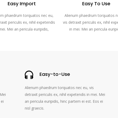
Easy Import
Easy To Use
um phaedrum torquatos nec eu,
Alienum phaedrum torquatos n
raxit periculis ex, nihil expetendis
vis detraxit periculis ex, nihil ex
mei. Mei an pericula euripidis,
in mei. Mei an pericula euripi
Easy-to-Use
Alienum phaedrum torquatos nec eu, vis
 Mei
detraxit periculis ex, nihil expetendis in mei. Mei
 ei
an pericula euripidis, hinc partem ei est. Eos ei
nisl graecis.