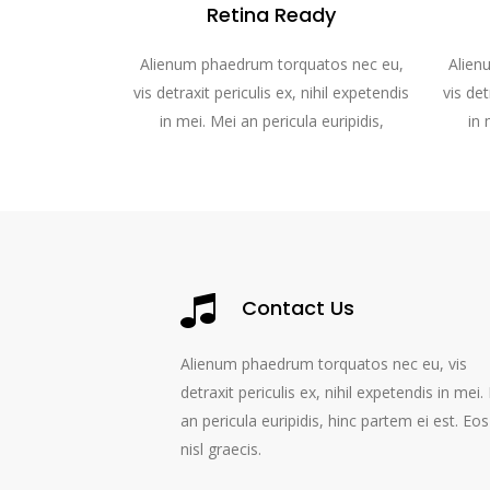
Retina Ready
Alienum phaedrum torquatos nec eu,
Alien
vis detraxit periculis ex, nihil expetendis
vis det
in mei. Mei an pericula euripidis,
in 
Contact Us
Alienum phaedrum torquatos nec eu, vis
detraxit periculis ex, nihil expetendis in mei.
an pericula euripidis, hinc partem ei est. Eos
nisl graecis.