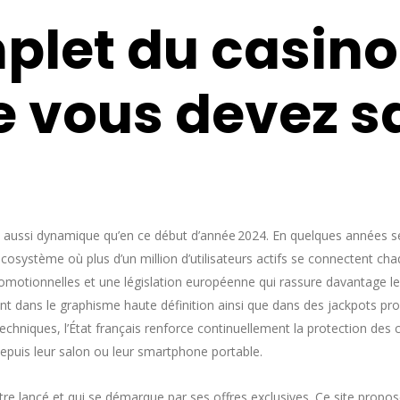
let du casino 
e vous devez s
 aussi dynamique qu’en ce début d’année 2024. En quelques années se
système où plus d’un million d’utilisateurs actifs se connectent chaq
promotionnelles et une législation européenne qui rassure davantage le
t dans le graphisme haute définition ainsi que dans des jackpots progr
techniques, l’État français renforce continuellement la protection des
depuis leur salon ou leur smartphone portable.
être lancé et qui se démarque par ses offres exclusives. Ce site propo