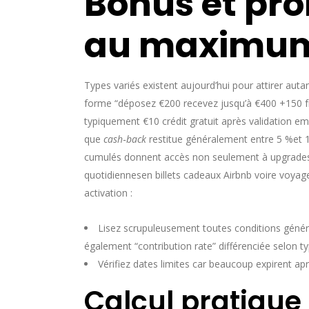
Bonus et pro
au maximu
Types variés existent aujourd’hui pour attirer aut
forme “déposez €200 recevez jusqu’à €400 +150 fr
typiquement €10 crédit gratuit après validation e
que
cash‑back
restitue généralement entre 5 %et 
cumulés donnent accès non seulement à upgrades 
quotidiennes​en billets cadeaux Airbnb voire voyag
activation :
Lisez scrupuleusement toutes conditions génér
également “contribution rate” différenciée selon 
Vérifiez dates limites car beaucoup expirent apr
Calcul pratique