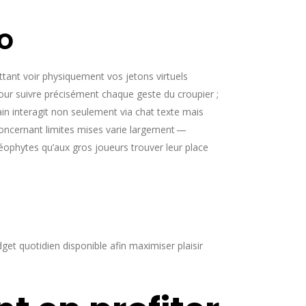
no
tant voir physiquement vos jetons virtuels
pour suivre précisément chaque geste du croupier ;
in interagit non seulement via chat texte mais
concernant limites mises varie largement —
éophytes qu’aux gros joueurs trouver leur place
udget quotidien disponible afin maximiser plaisir