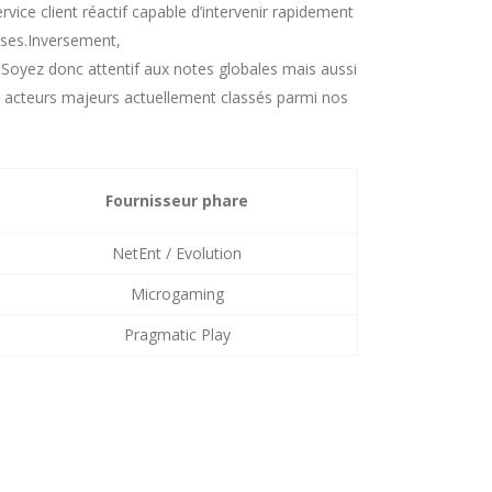
vice client réactif capable d’intervenir rapidement
uses.Inversement,
.Soyez donc attentif aux notes globales mais aussi
s acteurs majeurs actuellement classés parmi nos
Fournisseur phare
NetEnt / Evolution
Microgaming
Pragmatic Play