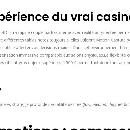
expérience du vrai casi
g HD ultra‑rapide couplé parfois même avec réalité augmentée permet
 différentes tables notez toujours si elles utilisent Motion Capture 
usceptible affecter vos décisions rapides.Dans cet environnement huma
e sensation immersive comparable aux salons physiques.La flexibilité 
res ciblent gros enjeux supérieurs à 500 € permettant donc tant aux n
e
de vs stratégie profonde), volatilité désirée (
low
,
medium
,
high
)​et b