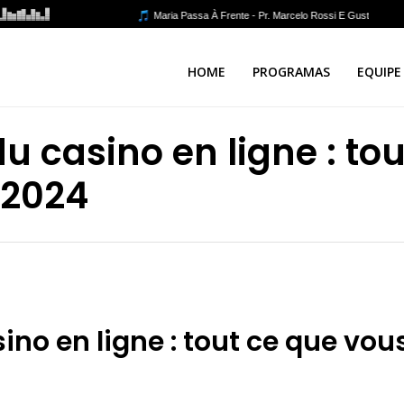
HOME
PROGRAMAS
EQUIPE
u casino en ligne : to
 2024
no en ligne : tout ce que vou