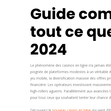
Guide comp
tout ce qu
2024
Le phénomène des casinos en ligne n’a jamais été
poignée de plateformes modestes à un véritable éco
jeu mobile, la diversification massive des offres 
financière. Les opérateurs investissent massivemen
high‑rollers aguerris. Parallèlement aux avancées 
pour tous ceux qui souhaitent tenter leur chance 
Découvrez le
nouveau casino en ligne
qui vient d’