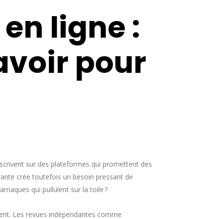
en ligne :
avoir pour
nscrivent sur des plateformes qui promettent des
sante crée toutefois un besoin pressant de
rnaques qui pullulent sur la toile ?
ment. Les revues indépendantes comme