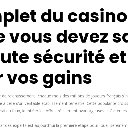
let du casino 
e vous devez s
ute sécurité et
 vos gains
 de ralentissement ; chaque mois des millions de joueurs français s’i
 celle d’un véritable établissement terrestre. Cette popularité crois
ai du faux, identifier les offres réellement avantageuses et éviter les a
 des experts est aujourd’hui la première étape pour jouer sereine