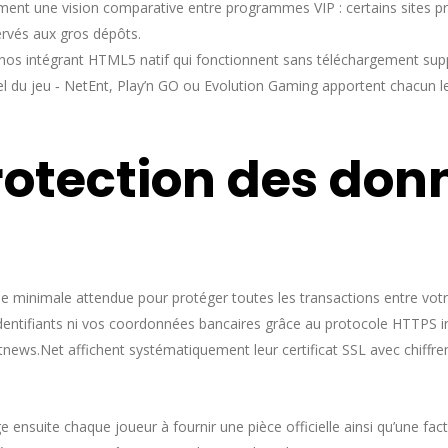
ement une vision comparative entre programmes VIP : certains sites 
servés aux gros dépôts.
asinos intégrant HTML5 natif qui fonctionnent sans téléchargement su
ciel du jeu ‑ NetEnt, Play’n GO ou Evolution Gaming apportent chacun 
rotection des don
e minimale attendue pour protéger toutes les transactions entre votre
os identifiants ni vos coordonnées bancaires grâce au protocole HTTPS 
ews.Net affichent systématiquement leur certificat SSL avec chiffrem
suite chaque joueur à fournir une pièce officielle ainsi qu’une facture