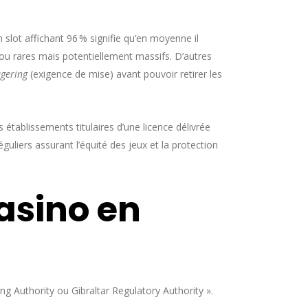
slot affichant 96 % signifie qu’en moyenne il
 ou rares mais potentiellement massifs. D’autres
gering
(exigence de mise) avant pouvoir retirer les
s établissements titulaires d’une licence délivrée
uliers assurant l’équité des jeux et la protection
asino en
ing Authority ou Gibraltar Regulatory Authority ».