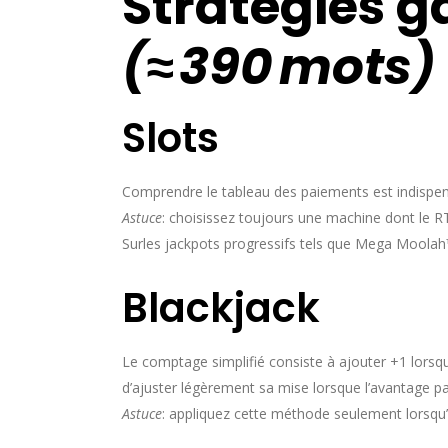
Stratégies g
(≈ 390 mots)
Slots
Comprendre le tableau des paiements est indispens
Astuce
: choisissez toujours une machine dont le 
Surles jackpots progressifs tels que Mega Moolah™, 
Blackjack
Le comptage simplifié consiste à ajouter +1 lorsqu
d’ajuster légèrement sa mise lorsque l’avantage p
Astuce
: appliquez cette méthode seulement lorsqu’i