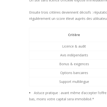
Un site sans licence officielle expose immédiateme
Ensuite trois critères deviennent décisifs : réput
régulièrement un score élevé auprès des utilisateu
Critère
Licence & audit
Avis indépendants
Bonus & exigences
Options bancaires
Support multilingue
Astuce pratique : avant même d’accepter l’offre
bas, moins votre capital sera immobilisé.*