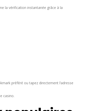
e la vérification instantanée grâce à la
okmark préféré ou tapez directement l’adresse
le casino.