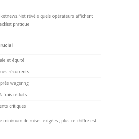
asketnews.Net révèle quels opérateurs affichent
klist pratique :
rucial
ale et équité
èmes récurrents
après wagering
 frais réduits
ents critiques
e minimum de mises exigées ; plus ce chiffre est