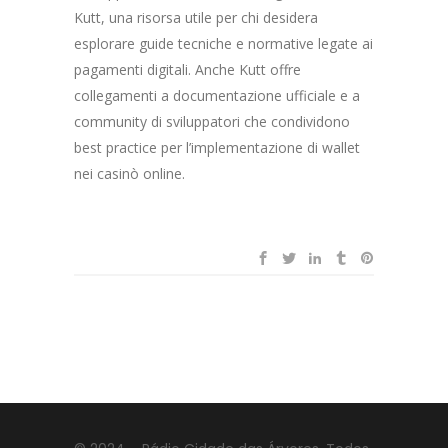
Kutt, una risorsa utile per chi desidera
esplorare guide tecniche e normative legate ai
pagamenti digitali. Anche Kutt offre
collegamenti a documentazione ufficiale e a
community di sviluppatori che condividono
best practice per l’implementazione di wallet
nei casinò online.