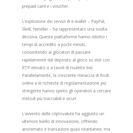
prepaid card e i voucher.
L’esplosione dei servizi di e‑wallet – PayPal,
Skrill, Neteller – ha rappresentato una svolta
decisiva. Queste piattaforme hanno ridotto i
tempi di accredito a pochi minuti,
consentendo ai giocatori di passare
rapidamente dal deposito al gioco su slot con
RTP elevato o a tavoli di roulette live.
Parallelamente, la crescente minaccia di frodi
online e le richieste di regolamentazione più
stringente hanno spinto gli operatori a cercare
metodi più tracciabili e sicuri.
L’avvento delle criptovalute ha aggiunto un
ulteriore livello di innovazione, offrendo
anonimato e transazioni quasi istantanee, ma