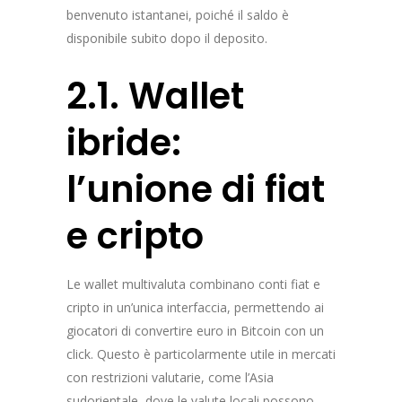
benvenuto istantanei, poiché il saldo è
disponibile subito dopo il deposito.
2.1. Wallet
ibride:
l’unione di fiat
e cripto
Le wallet multivaluta combinano conti fiat e
cripto in un’unica interfaccia, permettendo ai
giocatori di convertire euro in Bitcoin con un
click. Questo è particolarmente utile in mercati
con restrizioni valutarie, come l’Asia
sudorientale, dove le valute locali possono