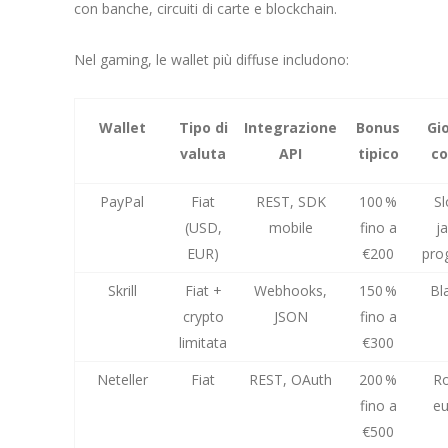
con banche, circuiti di carte e blockchain.
Nel gaming, le wallet più diffuse includono:
Wallet
Tipo di
Integrazione
Bonus
Gi
valuta
API
tipico
c
PayPal
Fiat
REST, SDK
100 %
Sl
(USD,
mobile
fino a
j
EUR)
€200
pro
Skrill
Fiat +
Webhooks,
150 %
Bl
crypto
JSON
fino a
limitata
€300
Neteller
Fiat
REST, OAuth
200 %
Ro
fino a
e
€500