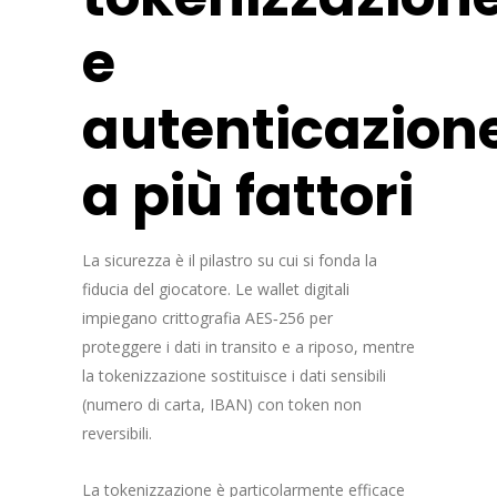
e
autenticazion
a più fattori
La sicurezza è il pilastro su cui si fonda la
fiducia del giocatore. Le wallet digitali
impiegano crittografia AES‑256 per
proteggere i dati in transito e a riposo, mentre
la tokenizzazione sostituisce i dati sensibili
(numero di carta, IBAN) con token non
reversibili.
La tokenizzazione è particolarmente efficace