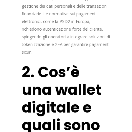
gestione dei dati personali e delle transazioni
finanziarie. Le normative sui pagamenti
elettronici, come la PSD2 in Europa,
richiedono autenticazione forte del cliente,
spingendo gli operatori a integrare soluzioni di
tokenizzazione e 2FA per garantire pagamenti
sicuri.
2. Cos’è
una wallet
digitale e
quali sono