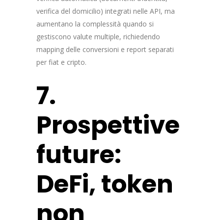
verifica del domicilio) integrati nelle API, ma
aumentano la complessità quando si
gestiscono valute multiple, richiedendo
mapping delle conversioni e report separati
per fiat e cripto.
7.
Prospettive
future:
DeFi, token
non