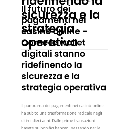
ridefinendo la
Il futuro dei
sicurezza e la
pagamenti nei
strategia
casinò online –
operativa
Come le wallet
digitali stanno
ridefinendo la
sicurezza e la
strategia operativa
Il panorama dei pagamenti nei casinò online
ha subito una trasformazione radicale negli
ultimi dieci anni. Dalle prime transazioni
basate su bonifici bancari, passando per le