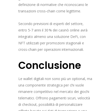
definizione di normative che riconoscano le
transazioni cross‑chain come legittime.
Secondo previsioni di esperti del settore,
entro 5‑7 anni il 30 % dei casinò online avrà
integrato almeno una soluzione DeFi, con
NFT utilizzati per promozioni stagionali e
cross‑chain per operazioni internazionali.
Conclusione
Le wallet digitali non sono più un optional, ma
una componente strategica per chi vuole
rimanere competitivo nel mercato dei giochi
telematici. Offrono pagamenti sicuri, velocità
di checkout, possibilità di personalizzare
offerte basate sui dati di transazione e una