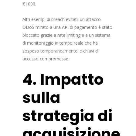
€1 000.
Altri esempi di breach evitati: un attacco
DDoS mirato a una API di pagamento è stato
bloccato grazie a rate limiting e a un sistema
di monitoraggio in tempo reale che ha
sospeso temporaneamente le chiavi di
accesso compromesse.
4. Impatto
sulla
strategia di
acquisizione