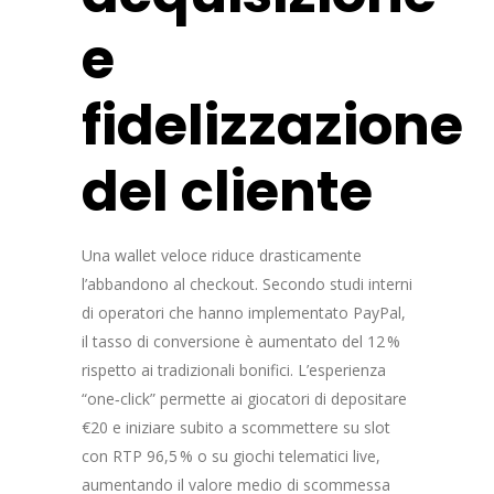
e
fidelizzazione
del cliente
Una wallet veloce riduce drasticamente
l’abbandono al checkout. Secondo studi interni
di operatori che hanno implementato PayPal,
il tasso di conversione è aumentato del 12 %
rispetto ai tradizionali bonifici. L’esperienza
“one‑click” permette ai giocatori di depositare
€20 e iniziare subito a scommettere su slot
con RTP 96,5 % o su giochi telematici live,
aumentando il valore medio di scommessa