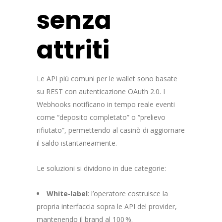
senza
attriti
Le API più comuni per le wallet sono basate
su REST con autenticazione OAuth 2.0. I
Webhooks notificano in tempo reale eventi
come “deposito completato” o “prelievo
rifiutato”, permettendo al casinò di aggiornare
il saldo istantaneamente.
Le soluzioni si dividono in due categorie:
White‑label
: l’operatore costruisce la
propria interfaccia sopra le API del provider,
mantenendo il brand al 100 %.