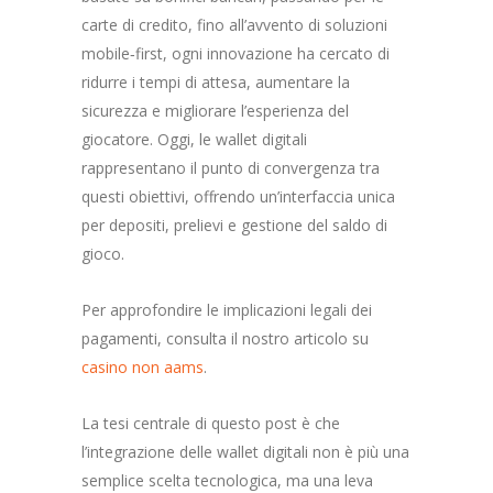
carte di credito, fino all’avvento di soluzioni
mobile‑first, ogni innovazione ha cercato di
ridurre i tempi di attesa, aumentare la
sicurezza e migliorare l’esperienza del
giocatore. Oggi, le wallet digitali
rappresentano il punto di convergenza tra
questi obiettivi, offrendo un’interfaccia unica
per depositi, prelievi e gestione del saldo di
gioco.
Per approfondire le implicazioni legali dei
pagamenti, consulta il nostro articolo su
casino non aams
.
La tesi centrale di questo post è che
l’integrazione delle wallet digitali non è più una
semplice scelta tecnologica, ma una leva