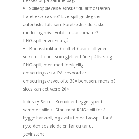
trekkes ut på samme dag.
Spilleopplevelse: Ønsker du atmosfæren
fra et ekte casino? Live‑spill gir deg den
autentiske følelsen. Foretrekker du raske
runder og høye volatilitet‑automater?
RNG‑spill er veien å gå.
Bonusstruktur: Coolbet Casino tilbyr en
velkomstbonus som gjelder både på live‑ og
RNG‑spill, men med forskjellig
omsetningskrav. På live‑bord er
omsetningskravet ofte 30× bonusen, mens på
slots kan det være 20×.
Industry Secret: Kombiner begge typer i
samme spilløkt. Start med RNG‑spill for å
bygge bankroll, og avslutt med live‑spill for å
nyte den sosiale delen før du tar ut
gevinstene.