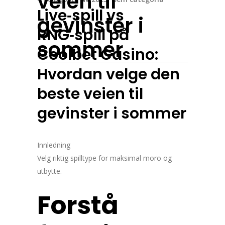
veien til
Live‑spill vs
gevinster i
RNG‑spill på
sommer
Coolbet Casino:
Hvordan velge den
beste veien til
gevinster i sommer
Innledning
Velg riktig spilltype for maksimal moro og
utbytte.
Forstå