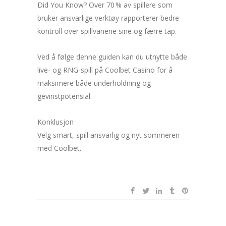
Did You Know? Over 70 % av spillere som
bruker ansvarlige verktøy rapporterer bedre
kontroll over spillvanene sine og færre tap.
Ved å følge denne guiden kan du utnytte både
live‑ og RNG‑spill på Coolbet Casino for å
maksimere både underholdning og
gevinstpotensial.
Konklusjon
Velg smart, spill ansvarlig og nyt sommeren
med Coolbet.