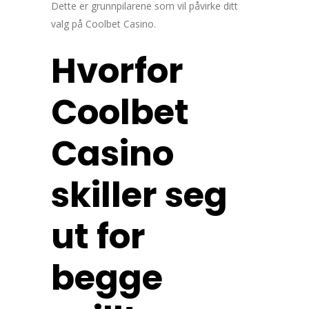
Dette er grunnpilarene som vil påvirke ditt
valg på Coolbet Casino.
Hvorfor
Coolbet
Casino
skiller seg
ut for
begge