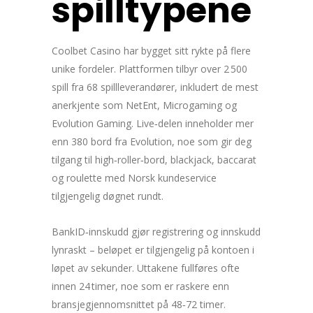
spilltypene
Coolbet Casino har bygget sitt rykte på flere
unike fordeler. Plattformen tilbyr over 2 500
spill fra 68 spillleverandører, inkludert de mest
anerkjente som NetEnt, Microgaming og
Evolution Gaming. Live‑delen inneholder mer
enn 380 bord fra Evolution, noe som gir deg
tilgang til high‑roller‑bord, blackjack, baccarat
og roulette med Norsk kundeservice
tilgjengelig døgnet rundt.
BankID‑innskudd gjør registrering og innskudd
lynraskt – beløpet er tilgjengelig på kontoen i
løpet av sekunder. Uttakene fullføres ofte
innen 24 timer, noe som er raskere enn
bransjegjennomsnittet på 48‑72 timer.