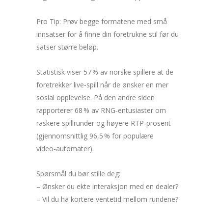
Pro Tip: Prøv begge formatene med små
innsatser for å finne din foretrukne stil før du
satser større beløp.
Statistisk viser 57 % av norske spillere at de
foretrekker live‑spill når de ønsker en mer
sosial opplevelse. På den andre siden
rapporterer 68 % av RNG‑entusiaster om
raskere spillrunder og høyere RTP‑prosent
(gjennomsnittlig 96,5 % for populære
video‑automater).
Spørsmål du bør stille deg:
– Ønsker du ekte interaksjon med en dealer?
– Vil du ha kortere ventetid mellom rundene?