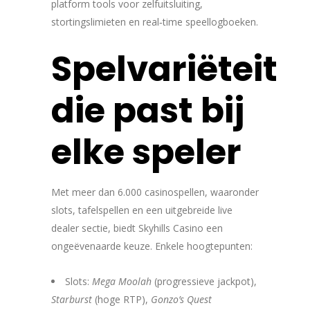
platform tools voor zelfuitsluiting,
stortingslimieten en real‑time speellogboeken.
Spelvariëteit
die past bij
elke speler
Met meer dan 6.000 casinospellen, waaronder
slots, tafelspellen en een uitgebreide live
dealer sectie, biedt Skyhills Casino een
ongeëvenaarde keuze. Enkele hoogtepunten:
Slots:
Mega Moolah
(progressieve jackpot),
Starburst
(hoge RTP),
Gonzo’s Quest