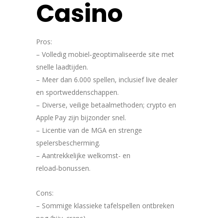
Casino
Pros:
– Volledig mobiel‑geoptimaliseerde site met
snelle laadtijden.
– Meer dan 6.000 spellen, inclusief live dealer
en sportweddenschappen.
– Diverse, veilige betaalmethoden; crypto en
Apple Pay zijn bijzonder snel.
– Licentie van de MGA en strenge
spelersbescherming.
– Aantrekkelijke welkomst- en
reload‑bonussen.
Cons:
– Sommige klassieke tafelspellen ontbreken