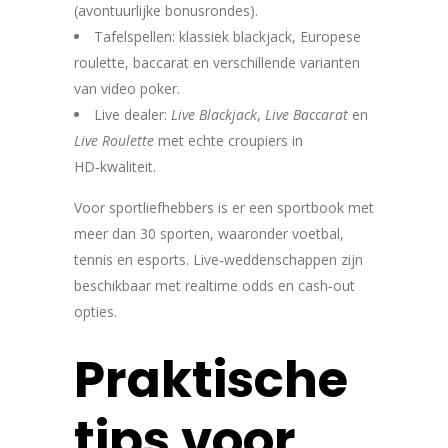
(avontuurlijke bonusrondes).
Tafelspellen: klassiek blackjack, Europese
roulette, baccarat en verschillende varianten
van video poker.
Live dealer:
Live Blackjack
,
Live Baccarat
en
Live Roulette
met echte croupiers in
HD‑kwaliteit.
Voor sportliefhebbers is er een sportbook met
meer dan 30 sporten, waaronder voetbal,
tennis en esports. Live‑weddenschappen zijn
beschikbaar met realtime odds en cash‑out
opties.
Praktische
tips voor