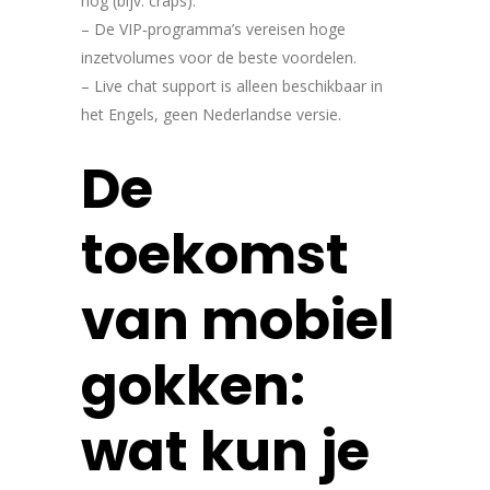
nog (bijv. craps).
– De VIP‑programma’s vereisen hoge
inzetvolumes voor de beste voordelen.
– Live chat support is alleen beschikbaar in
het Engels, geen Nederlandse versie.
De
toekomst
van mobiel
gokken:
wat kun je