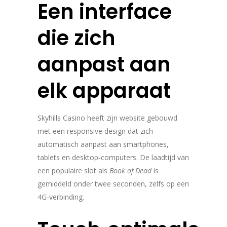
Een interface
die zich
aanpast aan
elk apparaat
Skyhills Casino heeft zijn website gebouwd
met een responsive design dat zich
automatisch aanpast aan smartphones,
tablets en desktop‑computers. De laadtijd van
een populaire slot als
Book of Dead
is
gemiddeld onder twee seconden, zelfs op een
4G‑verbinding.