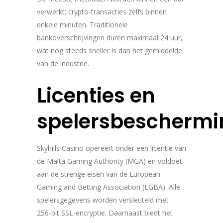
verwerkt; crypto‑transacties zelfs binnen
enkele minuten. Traditionele
bankoverschrijvingen duren maximaal 24 uur,
wat nog steeds sneller is dan het gemiddelde
van de industrie.
Licenties en
spelersbeschermi
Skyhills Casino opereert onder een licentie van
de Malta Gaming Authority (MGA) en voldoet
aan de strenge eisen van de European
Gaming and Betting Association (EGBA). Alle
spelersgegevens worden versleuteld met
256‑bit SSL‑encryptie. Daarnaast biedt het