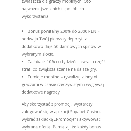
zwłaszcza dla graczy mobilnych. Oto
najważniejsze z nich i sposób ich
wykorzystania:
Bonus powitalny 200% do 2000 PLN –
podwaja Twój pierwszy depozyt, a
dodatkowo daje 50 darmowych spinów w
wybranym slocie.
Cashback 10% co tydzień – zwraca część
strat, co zwiększa szanse na dalsze gry.
Turnieje mobilne – rywalizuj z innymi
graczami w czasie rzeczywistym i wygrywaj
dodatkowe nagrody.
Aby skorzystać z promocji, wystarczy
zalogować się w aplikacji Supabet Casino,
wybrać zakładkę „Promocje” i aktywować
wybraną ofertę. Pamiętaj, że każdy bonus