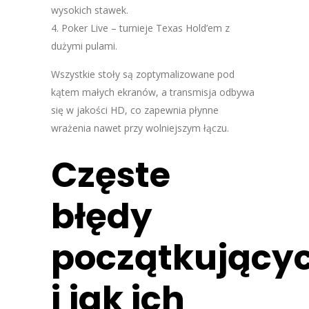
wysokich stawek.
Poker Live – turnieje Texas Hold’em z
dużymi pulami.
Wszystkie stoły są zoptymalizowane pod
kątem małych ekranów, a transmisja odbywa
się w jakości HD, co zapewnia płynne
wrażenia nawet przy wolniejszym łączu.
Częste
błędy
początkujący
i jak ich