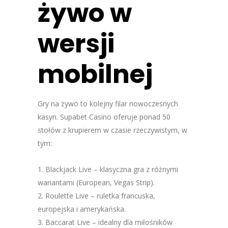
żywo w
wersji
mobilnej
Gry na żywo to kolejny filar nowoczesnych
kasyn. Supabet Casino oferuje ponad 50
stołów z krupierem w czasie rzeczywistym, w
tym:
Blackjack Live – klasyczna gra z różnymi
wariantami (European, Vegas Strip).
Roulette Live – ruletka francuska,
europejska i amerykańska.
Baccarat Live – idealny dla miłośników