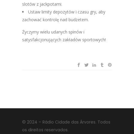
slotów z jackpotami.
Ustaw limity depozytów i czasu gry, aby
zachować kontrolę nad budżetem.
Życzymy wielu udanych spinów i
satysfakcjonujących zakładów sportowych!
© 2024 – Rádio Cidade das Árvores. Todos
os direitos reservados.