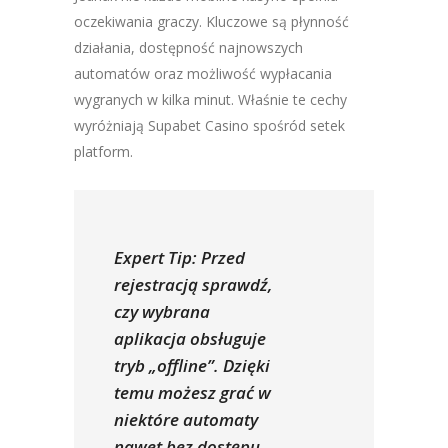
oczekiwania graczy. Kluczowe są płynność
działania, dostępność najnowszych
automatów oraz możliwość wypłacania
wygranych w kilka minut. Właśnie te cechy
wyróżniają Supabet Casino spośród setek
platform.
Expert Tip: Przed
rejestracją sprawdź,
czy wybrana
aplikacja obsługuje
tryb „offline”. Dzięki
temu możesz grać w
niektóre automaty
nawet bez dostępu