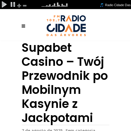
Supabet
Casino – Twój
Przewodnik po
Mobilnym
Kasynie z
Jackpotami
7 de agosto de 2025
Sem categoria