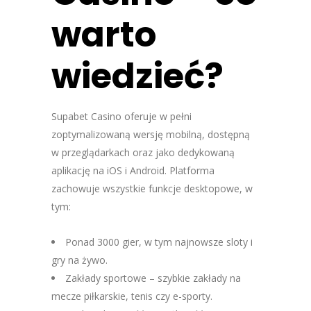
warto
wiedzieć?
Supabet Casino oferuje w pełni
zoptymalizowaną wersję mobilną, dostępną
w przeglądarkach oraz jako dedykowaną
aplikację na iOS i Android. Platforma
zachowuje wszystkie funkcje desktopowe, w
tym:
Ponad 3000 gier, w tym najnowsze sloty i
gry na żywo.
Zakłady sportowe – szybkie zakłady na
mecze piłkarskie, tenis czy e-sporty.