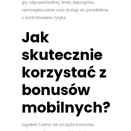
gry odpowiedzialnej: limity depozytów,
samowykluczenie oraz dostęp do poradników
o kontrolowaniu ryzyka.
Jak
skutecznie
korzystać z
bonusów
mobilnych?
Supabet Casino nie szczędzi bonusów,