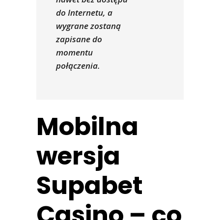
do Internetu, a
wygrane zostaną
zapisane do
momentu
połączenia.
Mobilna
wersja
Supabet
Casino – co