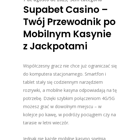
Supabet Casino –
Twój Przewodnik po
Mobilnym Kasynie
z Jackpotami
Współczesny gracz nie chce już ograniczać się
do komputera stacjonarnego. Smartfon i
tablet stały się codziennym narzędziem
rozrywki, a mobilne kasyna odpowiadają na tę
potrzebę. Dzięki szybkim połączeniom 4G/5G
możesz grać w dowolnym miejscu – w
kolejce po kawę, w podróży pociągiem czy na
tarasie w letni wieczór.
Jednak nie każde mobilne kasyno spełnia