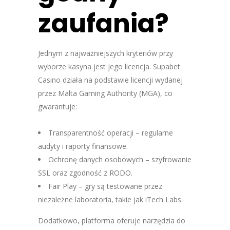
zaufania?
Jednym z najważniejszych kryteriów przy
wyborze kasyna jest jego licencja. Supabet
Casino działa na podstawie licencji wydanej
przez Malta Gaming Authority (MGA), co
gwarantuje:
Transparentność operacji – regularne
audyty i raporty finansowe.
Ochronę danych osobowych – szyfrowanie
SSL oraz zgodność z RODO.
Fair Play – gry są testowane przez
niezależne laboratoria, takie jak iTech Labs.
Dodatkowo, platforma oferuje narzędzia do